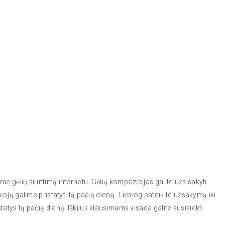
name gėlių siuntimą internetu. Gėlių kompozicijas galite užsisakyti
jų galime pristatyti tą pačią dieną. Tiesiog pateikite užsakymą iki
statys tą pačią dieną! Iškilus klausimams visada galite susisiekti