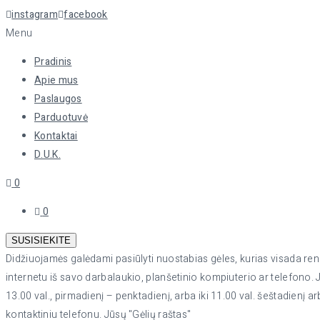
instagram
facebook
Menu
Pradinis
Apie mus
Paslaugos
Parduotuvė
Kontaktai
D.U.K.
0
0
SUSISIEKITE
Didžiuojamės galėdami pasiūlyti nuostabias gėles, kurias visada renka 
internetu iš savo darbalaukio, planšetinio kompiuterio ar telefono. 
13.00 val., pirmadienį – penktadienį, arba iki 11.00 val. šeštadienį ar
kontaktiniu telefonu. Jūsų "Gėlių raštas"