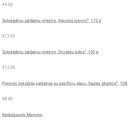
€
4.50
Šokoladinių saldainių rinkinys „Rasotos pievos!“, 175 g
€
12.00
Šokoladinių saldainių rinkinys „Drugelių šokis“, 150 g
€
12.00
Pieninio šokolado saldainiai su pasiflorų įdaru „Saulės šilumos!“, 108
€
8.00
Rankšluostis Mamytei