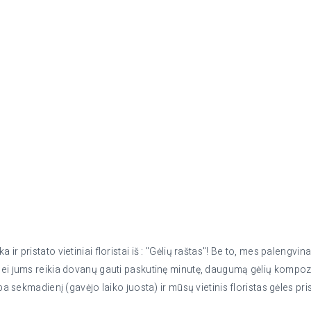
ir pristato vietiniai floristai iš : "Gėlių raštas"! Be to, mes palengvi
Jei jums reikia dovanų gauti paskutinę minutę, daugumą gėlių kompozici
ba sekmadienį (gavėjo laiko juosta) ir mūsų vietinis floristas gėles pri