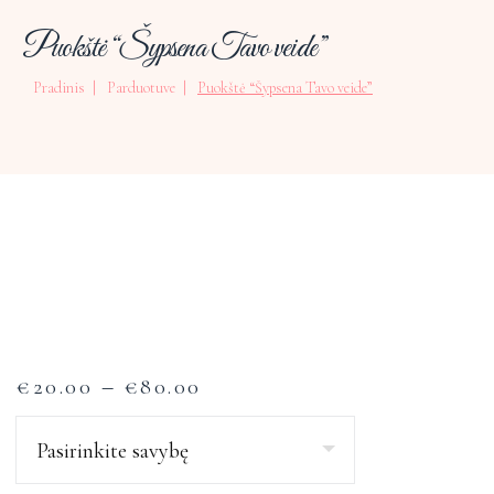
Puokštė “Šypsena Tavo veide”
Pradinis
Parduotuve
Puokštė “Šypsena Tavo veide”
–
€
20.00
€
80.00