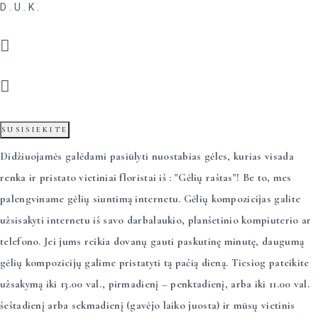
D.U.K.
0
0
SUSISIEKITE
Didžiuojamės galėdami pasiūlyti nuostabias gėles, kurias visada
renka ir pristato vietiniai floristai iš : "Gėlių raštas"! Be to, mes
palengviname gėlių siuntimą internetu. Gėlių kompozicijas galite
užsisakyti internetu iš savo darbalaukio, planšetinio kompiuterio ar
telefono. Jei jums reikia dovanų gauti paskutinę minutę, daugumą
gėlių kompozicijų galime pristatyti tą pačią dieną. Tiesiog pateikite
užsakymą iki 13.00 val., pirmadienį – penktadienį, arba iki 11.00 val.
šeštadienį arba sekmadienį (gavėjo laiko juosta) ir mūsų vietinis