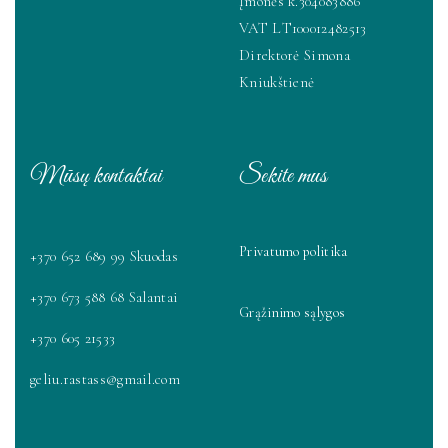
Įmonės k.304083886
VAT LT100012482513
Direktorė Simona
Kniukštienė
Mūsų kontaktai
Sekite mus
Privatumo politika
+370 652 689 99 Skuodas
+370 673 588 68 Salantai
Grąžinimo sąlygos
+370 605 21533
geliu.rastass@gmail.com