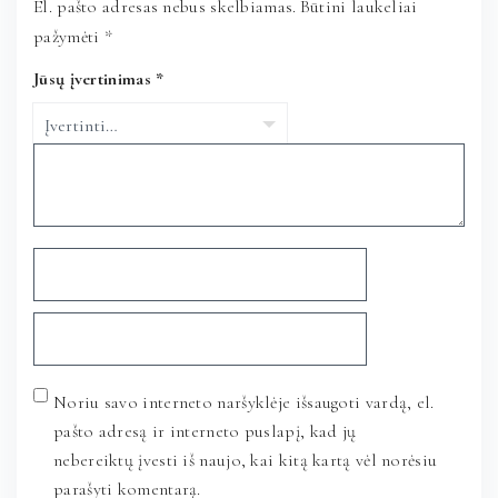
El. pašto adresas nebus skelbiamas.
Būtini laukeliai
pažymėti
*
Jūsų įvertinimas
*
Noriu savo interneto naršyklėje išsaugoti vardą, el.
pašto adresą ir interneto puslapį, kad jų
nebereiktų įvesti iš naujo, kai kitą kartą vėl norėsiu
parašyti komentarą.