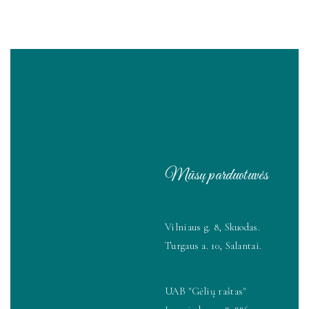
Mūsų parduotuvės
Vilniaus g. 8, Skuodas.
Turgaus a. 10, Salantai.
UAB "Gėlių raštas"