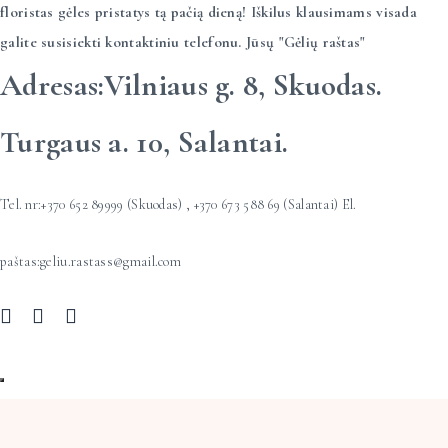
floristas gėles pristatys tą pačią dieną! Iškilus klausimams visada
galite susisiekti kontaktiniu telefonu. Jūsų "Gėlių raštas"
Vilniaus g. 8, Skuodas.
Turgaus a. 10, Salantai.
+370 652 89999 (Skuodas) , +370 673 588 69 (Salantai)
geliu.rastass@gmail.com