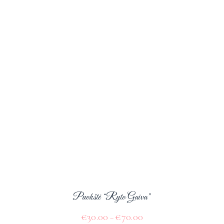
Puokštė “Ryto Gaiva”
€
30.00
€
70.00
–