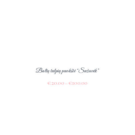
Baltų tulpių puokštė “Sužavėk”
€
20.00
€
100.00
–