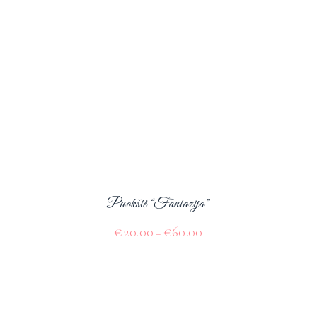
Puokštė “Fantazija”
€
20.00
€
60.00
–